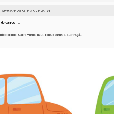
 de carros m…
Conjunto de carros multicoloridos. Carro verde, azul, rosa e laranja. Ilustração em vetor de transporte no estilo dos desenhos animados infantis. Clipart engraçado isolado em um fundo branco. Divertido estampado fofo