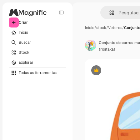
Criar
Início
/
stock
/
Vetores
/
Conjunto
Início
Buscar
tripitaka1
Stock
Explorar
Todas as ferramentas
Premium