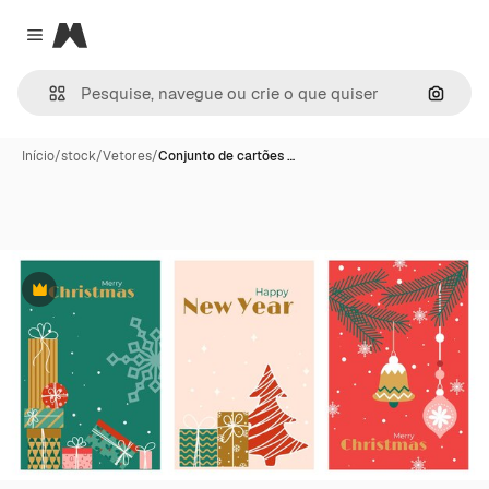
Magnific
Close menu
Pesqui
Início
/
stock
/
Vetores
/
Conjunto de cartões …
Premium