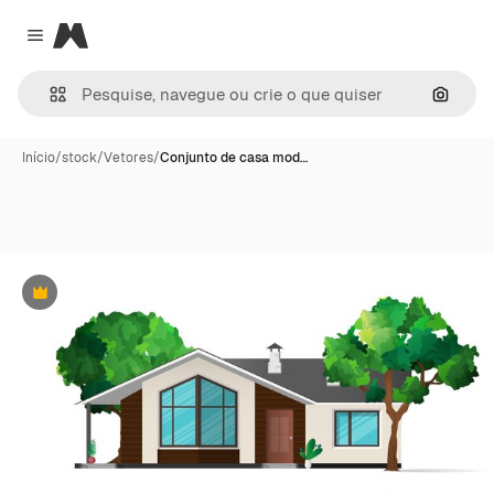
Magnific
Close menu
Pesqui
Início
/
stock
/
Vetores
/
Conjunto de casa mod…
Premium