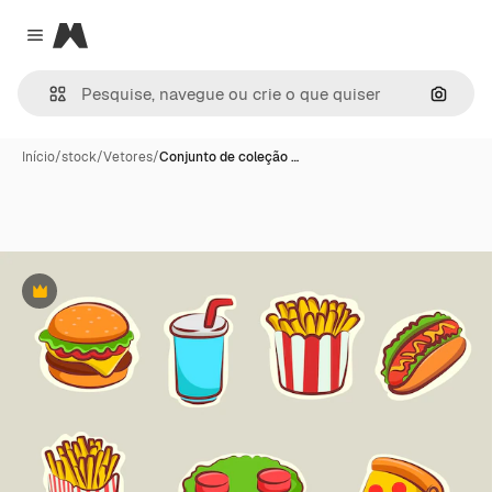
Magnific
Close menu
Pesqui
Início
/
stock
/
Vetores
/
Conjunto de coleção …
Premium