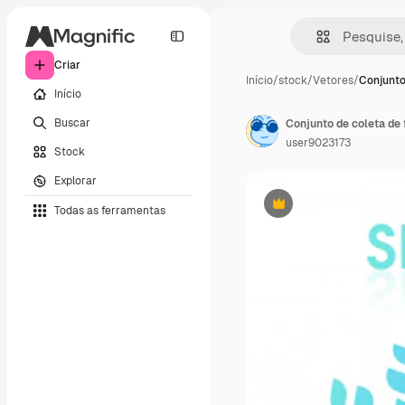
Criar
Início
/
stock
/
Vetores
/
Conjunto
Início
Buscar
Conjunto de coleta de 
user9023173
Stock
Explorar
Todas as ferramentas
Premium