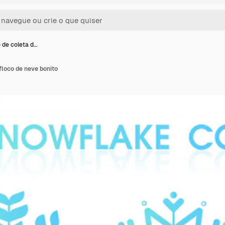
 de coleta d…
floco de neve bonito