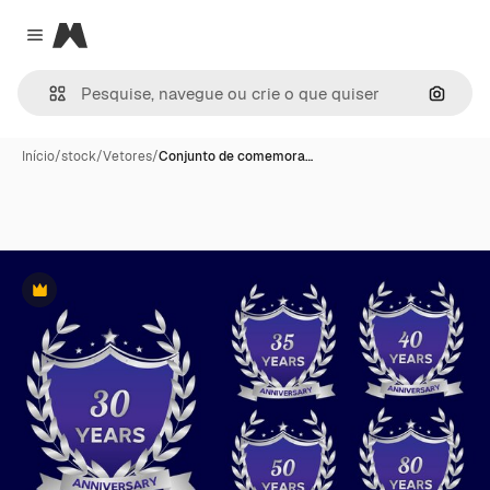
Magnific
Close menu
Pesqui
Início
/
stock
/
Vetores
/
Conjunto de comemora…
Premium