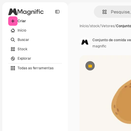
Criar
Início
/
stock
/
Vetores
/
Conjunto
Início
Buscar
Conjunto de comida v
magnific
Stock
Explorar
Todas as ferramentas
Premium