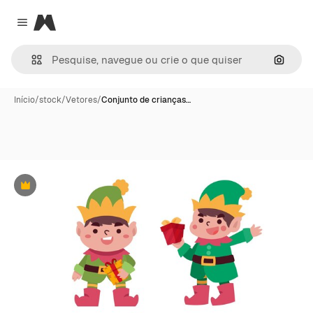
Magnific
Close menu
Pesqui
Início
/
stock
/
Vetores
/
Conjunto de crianças…
Premium