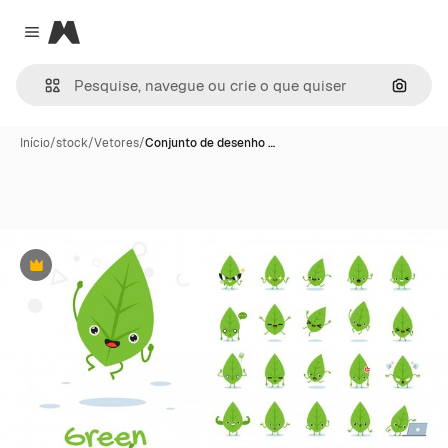
Magnific
Close menu
Pesqui
Início
/
stock
/
Vetores
/
Conjunto de desenho …
Premium