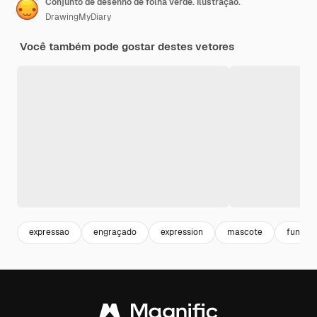
Conjunto de desenho de folha verde. Ilustração.
DrawingMyDiary
Você também pode gostar destes vetores
expressao
engraçado
expression
mascote
funny