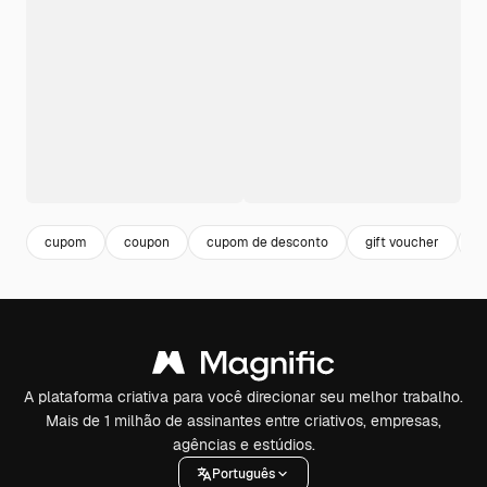
cupom
coupon
cupom de desconto
gift voucher
o
A plataforma criativa para você direcionar seu melhor trabalho.
Mais de 1 milhão de assinantes entre criativos, empresas,
agências e estúdios.
Português