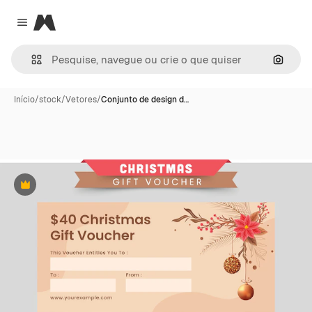
Magnific
Close menu
Pesqui
Início
/
stock
/
Vetores
/
Conjunto de design d…
Premium