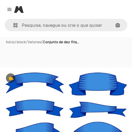
Magnific
Close menu
Pesqui
Início
/
stock
/
Vetores
/
Conjunto de dez fita…
Premium