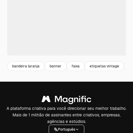
bandeira laranja
banner
faixa
etiquetas vintage
vi
A plataforma criativa para você direcionar seu melhor trabalho.
Mais de 1 milhão de assinantes entre criativos, empresas,
agências e estúdios.
Português