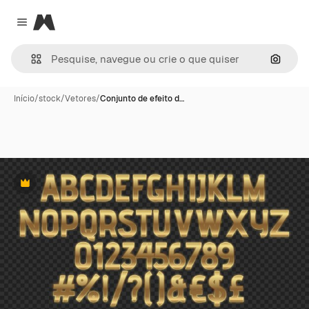
Magnific
Close menu
Pesqui
Início
/
stock
/
Vetores
/
Conjunto de efeito d…
Premium