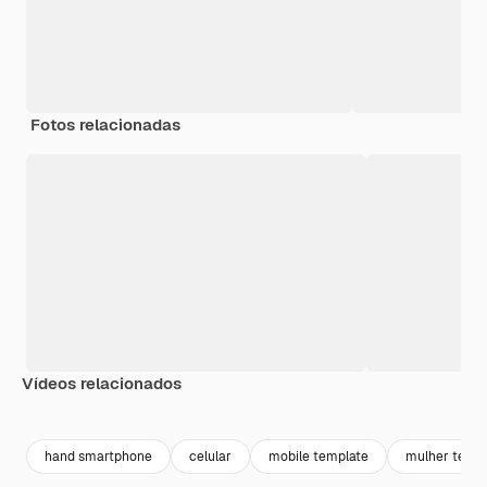
Fotos relacionadas
Vídeos relacionados
Premium
Premium
hand smartphone
celular
mobile template
mulher tecno