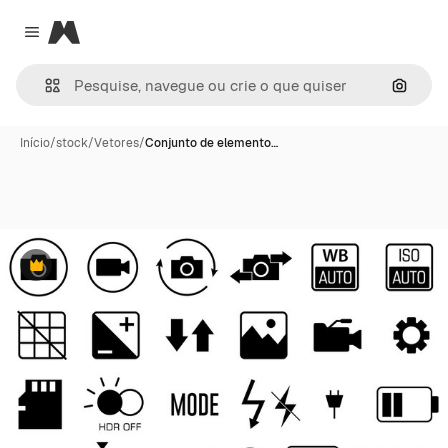
Magnific
Close menu
Pesqui
Início
/
stock
/
Vetores
/
Conjunto de elemento…
Premium