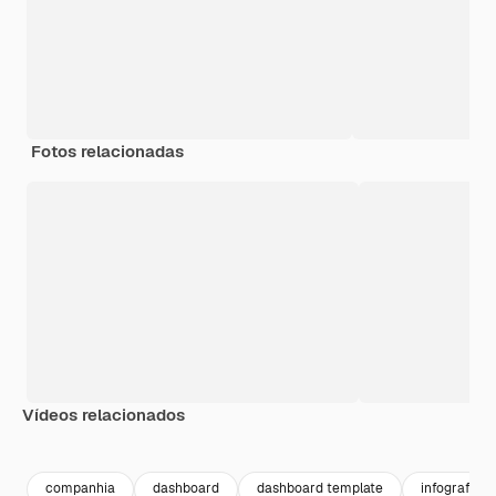
Fotos relacionadas
Vídeos relacionados
Premium
Premium
Premium
Premium
companhia
dashboard
dashboard template
infografico