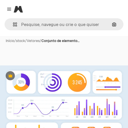
Magnific
Close menu
Pesqui
Início
/
stock
/
Vetores
/
Conjunto de elemento…
Premium