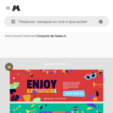
Magnific
Close menu
Pesqui
Início
/
stock
/
Vetores
/
Conjunto de faixas h…
Premium