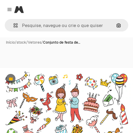
Magnific
Close menu
Pesqui
Início
/
stock
/
Vetores
/
Conjunto de festa de…
Premium