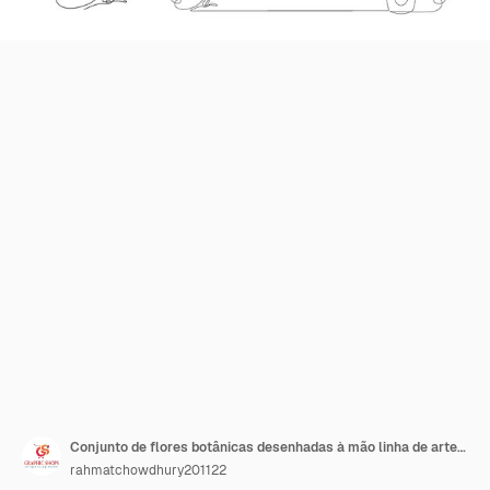
Conjunto de flores botânicas desenhadas à mão linha de arte vetor Colecção de folhagem ramos de folhas floral f
rahmatchowdhury201122