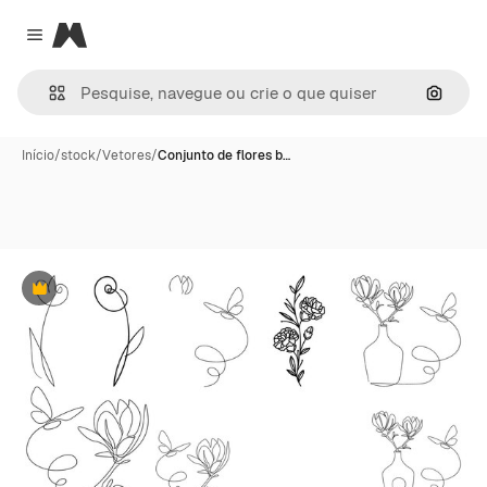
Magnific
Close menu
Pesqui
Início
/
stock
/
Vetores
/
Conjunto de flores b…
Premium