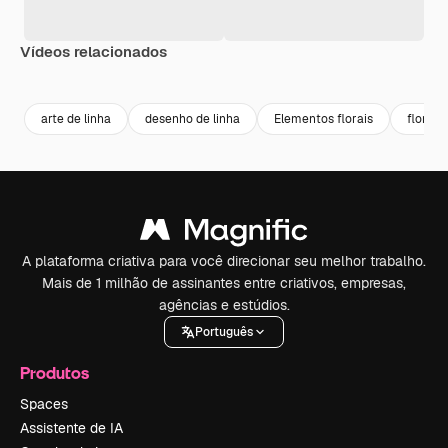
Vídeos relacionados
Premium
Premium
Gerado por IA
arte de linha
desenho de linha
Elementos florais
flores
A plataforma criativa para você direcionar seu melhor trabalho.
Mais de 1 milhão de assinantes entre criativos, empresas,
agências e estúdios.
Português
Produtos
Spaces
Assistente de IA