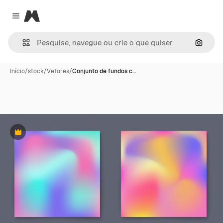
Magnific
Close menu
Pesqui
Início
/
stock
/
Vetores
/
Conjunto de fundos c…
Premium