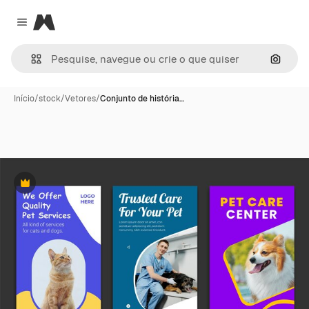
Magnific
Close menu
Pesqui
Início
/
stock
/
Vetores
/
Conjunto de história…
Premium