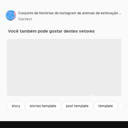
Conjunto de histórias do instagram de animais de estimação design de modelo de história de mídia social para animais de estimação
CoxVect
Você também pode gostar destes vetores
story
stories template
post template
template
des