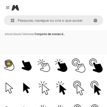
Magnific
Close menu
Pesqui
Início
/
stock
/
Vetores
/
Conjunto de ícones d…
Premium