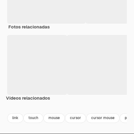
Fotos relacionadas
Vídeos relacionados
Premium
Premium
Premium
Premium
link
touch
mouse
cursor
cursor mouse
pict