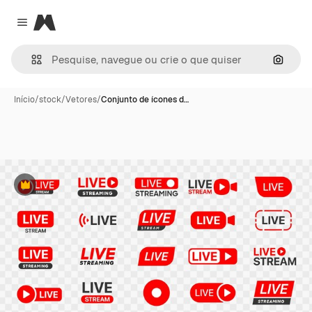
Magnific
Close menu
Pesqui
Início
/
stock
/
Vetores
/
Conjunto de ícones d…
Premium