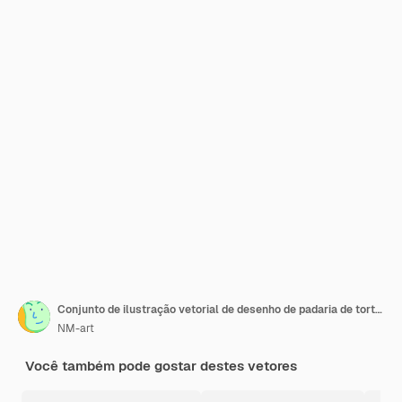
Conjunto de ilustração vetorial de desenho de padaria de torta de cupcake Pastelaria de temporada de outono com letras Elemento de design de menu de banner de cartão de outono
NM-art
Você também pode gostar destes vetores