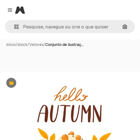
Magnific
Close menu
Pesqui
Início
/
stock
/
Vetores
/
Conjunto de ilustraç…
Premium