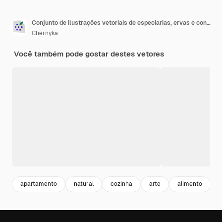
Conjunto de ilustrações vetoriais de especiarias, ervas e condimentos para cozinhar cúrcuma, pimentão, açafrão, argamassa e
Chernyka
Você também pode gostar destes vetores
apartamento
natural
cozinha
arte
alimento
i