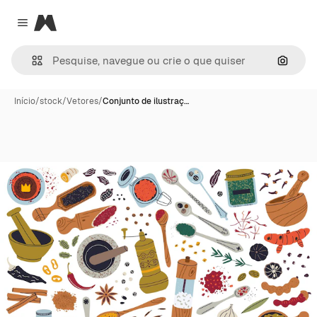
Magnific
Close menu
Pesqui
Início
/
stock
/
Vetores
/
Conjunto de ilustraç…
Premium