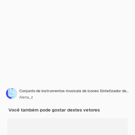
Conjunto de instrumentos musicais de ícones Sintetizador de guitarra violino violoncelo tambor pratos saxofone acordeão
Alena_z
Você também pode gostar destes vetores