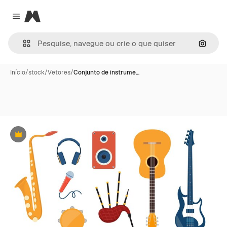
Magnific
Close menu
Pesqui
Início
/
stock
/
Vetores
/
Conjunto de instrume…
Premium