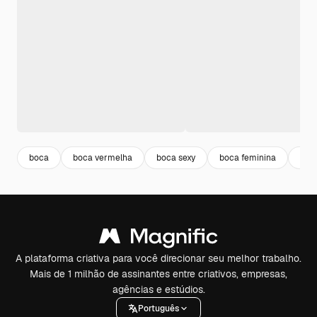
boca
boca vermelha
boca sexy
boca feminina
boc
A plataforma criativa para você direcionar seu melhor trabalho.
Mais de 1 milhão de assinantes entre criativos, empresas,
agências e estúdios.
Português