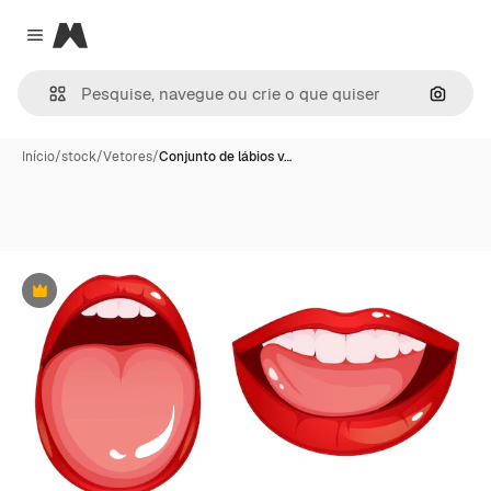
Magnific
Close menu
Pesqui
Início
/
stock
/
Vetores
/
Conjunto de lábios v…
Premium