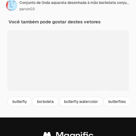
Conjunto de linda aquarela desenhada à mão borboleta conjunto isolado no branco
parvin03
Você também pode gostar destes vetores
butterfly
borboleta
butterfly watercolor
butterflies