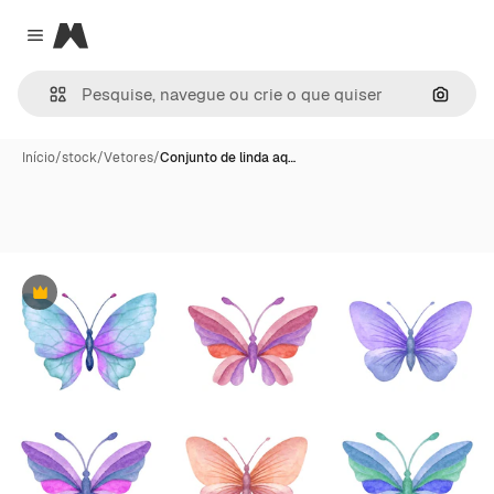
Magnific
Close menu
Pesqui
Início
/
stock
/
Vetores
/
Conjunto de linda aq…
Premium