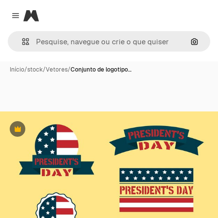
Magnific
Close menu
Pesqui
Início
/
stock
/
Vetores
/
Conjunto de logotipo…
Premium