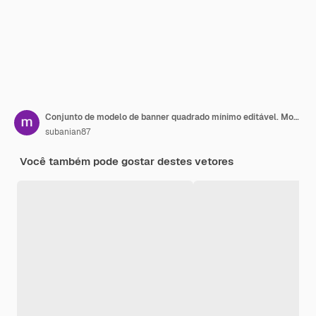
Conjunto de modelo de banner quadrado mínimo editável. Modelo de pós-venda de mídia social
subanian87
Você também pode gostar destes vetores