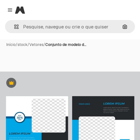
Magnific
Close menu
Pesqui
Início
/
stock
/
Vetores
/
Conjunto de modelo d…
Premium