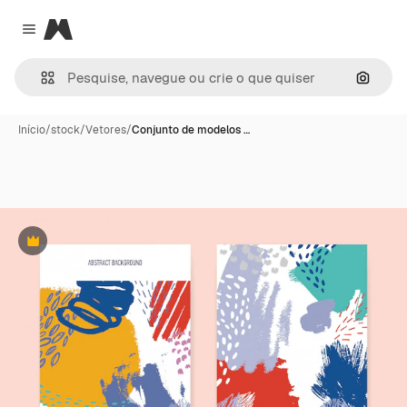
Magnific
Close menu
Pesqui
Início
/
stock
/
Vetores
/
Conjunto de modelos …
Premium