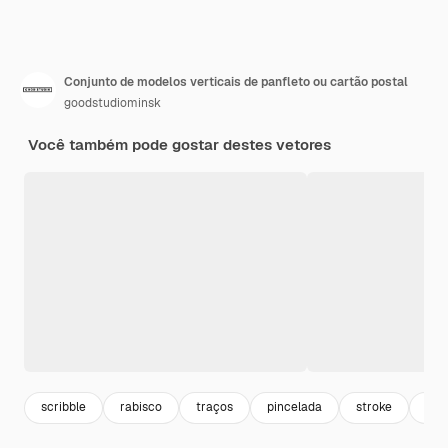
Conjunto de modelos verticais de panfleto ou cartão postal
goodstudiominsk
Você também pode gostar destes vetores
scribble
rabisco
traços
pincelada
stroke
bor