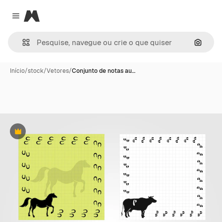
Magnific
Close menu
Pesqui
Início
/
stock
/
Vetores
/
Conjunto de notas au…
Premium