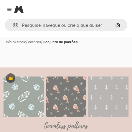
Magnific
Close menu
Pesqui
Início
/
stock
/
Vetores
/
Conjunto de padrões …
Premium