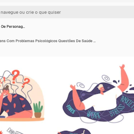
o De Personag…
Conjunto De Personagens Com Problemas Psicológicos Questões De Saúde Mental Que Afetam Emoções Pensamentos E Comportamento Inclui Ansiedade Depressão E Bullying Online Desenho Animado Pessoas Ilustração Vetorial