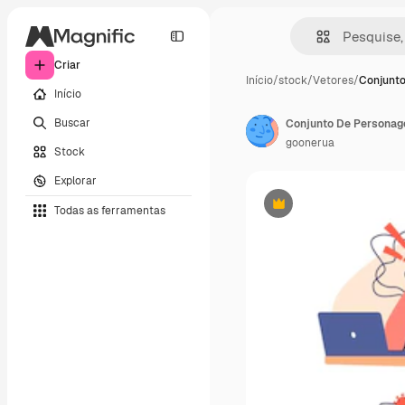
Criar
Início
/
stock
/
Vetores
/
Conjunt
Início
Buscar
goonerua
Stock
Explorar
Todas as ferramentas
Premium