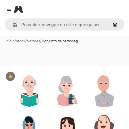
Magnific
Close menu
Pesqui
Início
/
stock
/
Vetores
/
Conjunto de personag…
Premium