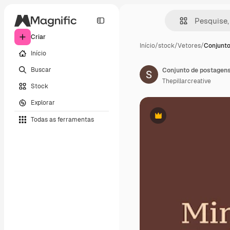
Criar
Início
/
stock
/
Vetores
/
Conjunto
Início
Buscar
Conjunto de postagens
Thepillarcreative
Stock
Explorar
Todas as ferramentas
Premium