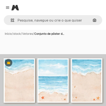
Magnific
Close menu
Pesqui
Início
/
stock
/
Vetores
/
Conjunto de pôster d…
Premium