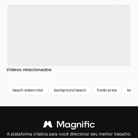
Vídeos relacionados
Premium
Premium
Gerado por IA
Premium
Premium
beach watercolor
background beach
fundo praia
beach
A plataforma criativa para você direcionar seu melhor trabalho.