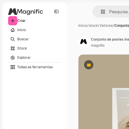
Criar
Início
/
stock
/
Vetores
/
Conjunto
Início
Buscar
Conjunto de postes in
magnific
Stock
Explorar
Todas as ferramentas
Premium