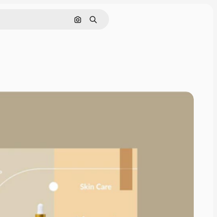
Pesquisar por imagem
Buscar