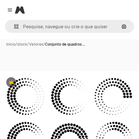
Magnific
Close menu
Pesqui
Início
/
stock
/
Vetores
/
Conjunto de quadros …
Premium