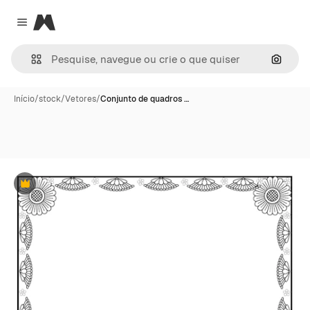
Magnific
Close menu
Pesqui
Início
/
stock
/
Vetores
/
Conjunto de quadros …
Premium