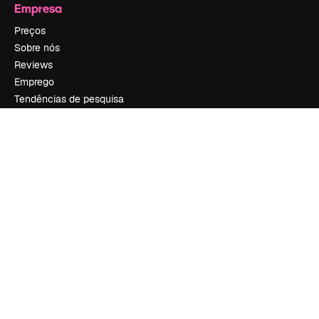
Empresa
Preços
Sobre nós
Reviews
Emprego
Tendências de pesquisa
Blog
Eventos
Slidesgo
Vender conteúdo
Sala de imprensa
Procurando por magnific.ai?
Siga-nos
Suporte ao cliente
Instagram
YouTube
LinkedIn