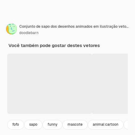
Conjunto de sapo dos desenhos animados em ilustração vetorial de poses diferentes
doodlebarn
Você também pode gostar destes vetores
fofo
sapo
funny
mascote
animal cartoon
sap