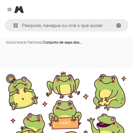
Magnific
Close menu
Pesqui
Início
/
stock
/
Vetores
/
Conjunto de sapo dos…
Premium