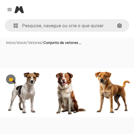
Magnific
Close menu
Pesqui
Início
/
stock
/
Vetores
/
Conjunto de vetores …
Premium