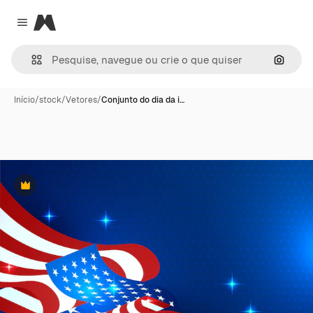
Magnific
Close menu
Pesqui
Início
/
stock
/
Vetores
/
Conjunto do dia da i…
Premium