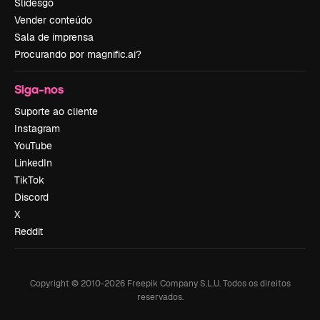
Slidesgo
Vender conteúdo
Sala de imprensa
Procurando por magnific.ai?
Siga-nos
Suporte ao cliente
Instagram
YouTube
LinkedIn
TikTok
Discord
X
Reddit
Copyright © 2010-
2026
Freepik Company S.L.U.
Todos os direitos
reservados
.