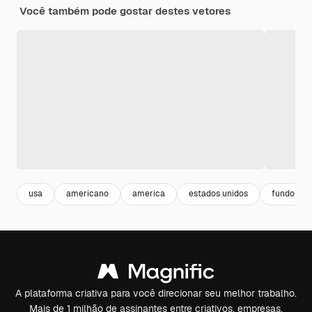
Você também pode gostar destes vetores
usa
americano
america
estados unidos
fundo list
A plataforma criativa para você direcionar seu melhor trabalho.
Mais de 1 milhão de assinantes entre criativos, empresas,