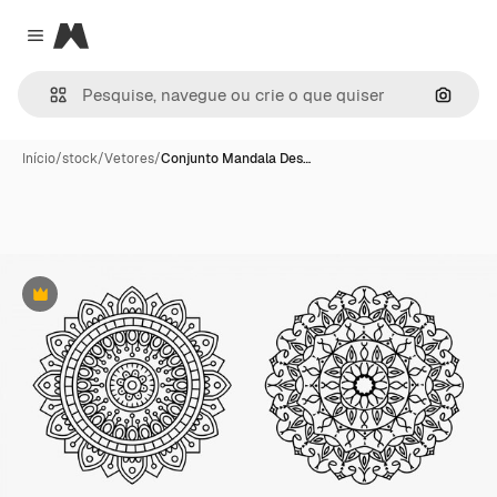
Magnific
Close menu
Pesqui
Início
/
stock
/
Vetores
/
Conjunto Mandala Des…
Premium