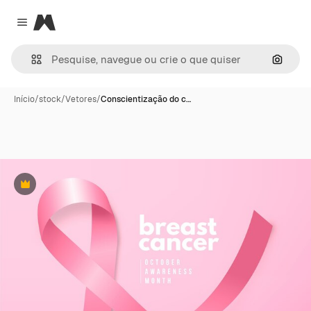
Magnific
Close menu
Pesqui
Início
/
stock
/
Vetores
/
Conscientização do c…
Premium