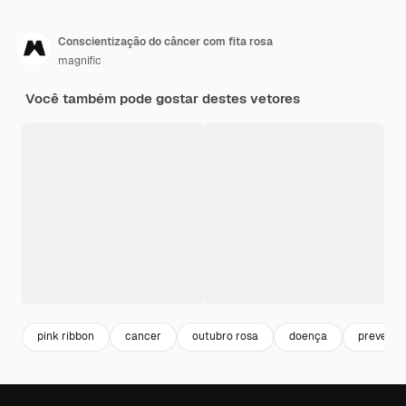
Conscientização do câncer com fita rosa
magnific
Você também pode gostar destes vetores
pink ribbon
cancer
outubro rosa
doença
prevenç