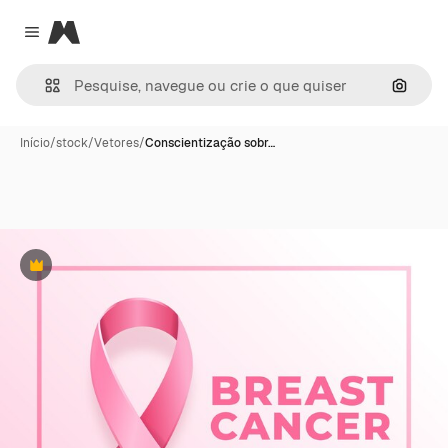
Magnific
Close menu
Pesqui
Início
/
stock
/
Vetores
/
Conscientização sobr…
Premium