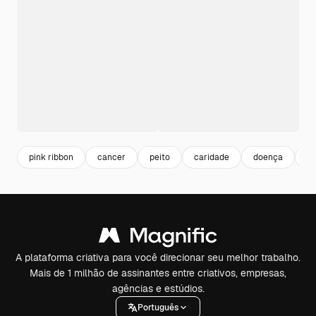
pink ribbon
cancer
peito
caridade
doença
re
A plataforma criativa para você direcionar seu melhor trabalho.
Mais de 1 milhão de assinantes entre criativos, empresas,
agências e estúdios.
Português