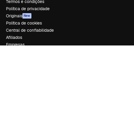
Termos e condições
Política de privacidade
Originais
New
Política de cookies
Central de confiabilidade
Afiliados
Empresas
Empresa
Preços
Sobre nós
Reviews
Emprego
Tendências de pesquisa
Blog
Eventos
Slidesgo
Vender conteúdo
Sala de imprensa