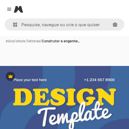
Magnific
Close menu
Pesqui
Início
/
stock
/
Vetores
/
Construtor e engenhe…
Premium