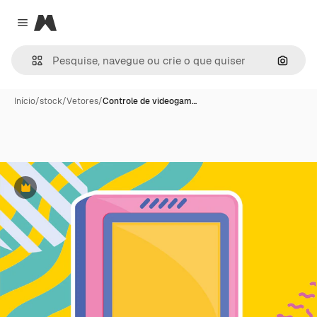
Magnific
Close menu
Pesqui
Início
/
stock
/
Vetores
/
Controle de videogam…
Premium