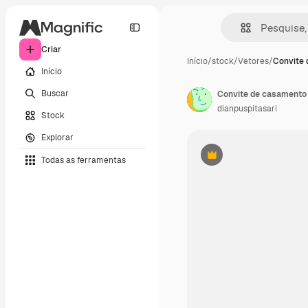
Criar
Início
/
stock
/
Vetores
/
Convite
Início
Buscar
Convite de casamento c
dianpuspitasari
Stock
Explorar
Todas as ferramentas
Premium