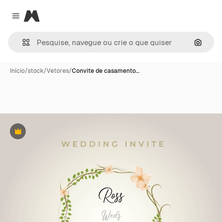
Magnific
Close menu
Pesqui
Início
/
stock
/
Vetores
/
Convite de casamento…
Premium