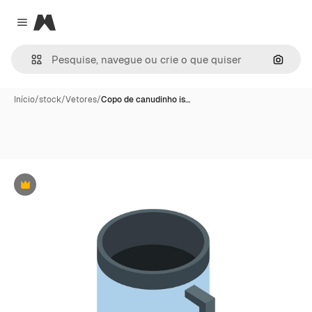
Magnific
Close menu
Pesqui
Início
/
stock
/
Vetores
/
Copo de canudinho is…
Premium