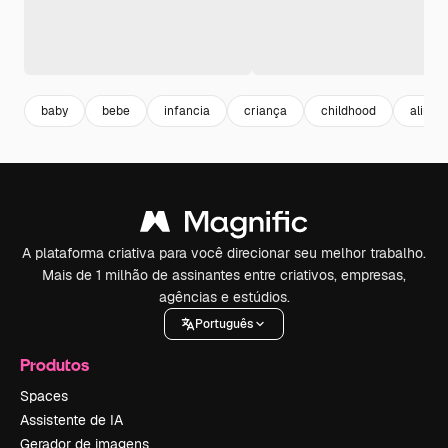
baby
bebe
infancia
criança
childhood
alimen
A plataforma criativa para você direcionar seu melhor trabalho.
Mais de 1 milhão de assinantes entre criativos, empresas,
agências e estúdios.
Português
Produtos
Spaces
Assistente de IA
Gerador de imagens