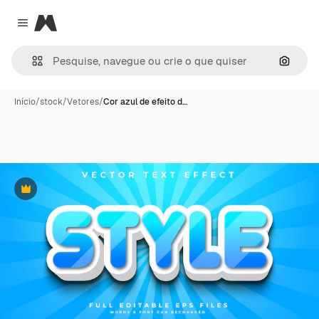
Magnific
Close menu
Pesqui
Início
/
stock
/
Vetores
/
Cor azul de efeito d…
Premium